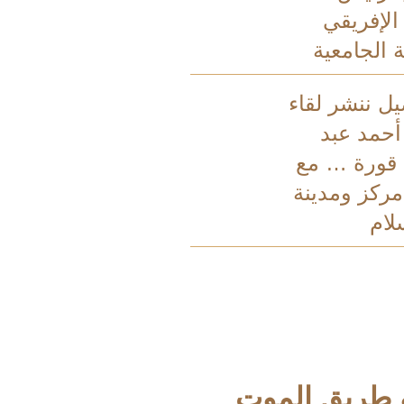
 الإفريقي
 الجامعية
يل ننشر لقاء
أحمد عبد
 قورة … مع
ركز ومدينة
لام
 طريق الموت