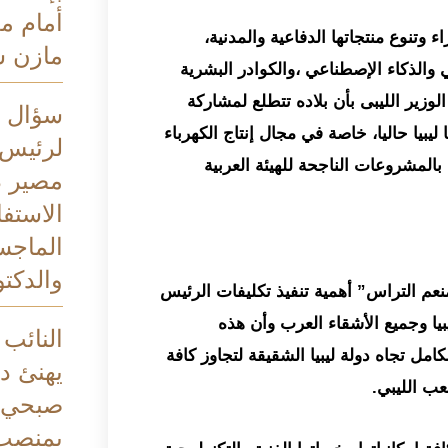
أمام م
اء وتنوع منتجاتها الدفاعية والمدنية،
مازن 
والذكاء الإصطناعي ،والكوادر البشرية
لوزير الليبى بأن بلاده تتطلع لمشاركة
سؤال ب
يبيا حاليا، خاصة في مجال إنتاج الكهرباء
لرئيس 
المشروعات الناجحة للهيئة العربية
مصير د
الاستف
الماجس
والدكتو
منعم التراس” أهمية تنفيذ تكليفات الرئيس
بيا وجميع الأشقاء العرب وأن هذه
النائب
مل تجاه دولة ليبيا الشقيقة لتجاوز كافة
يهنئ د
عب الليبي.
صبحي ب
بمنصب