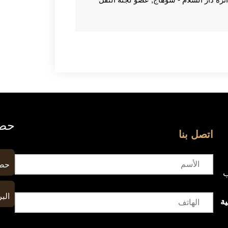
حصا
اتصل بنا
حصا
ب
البر
ة