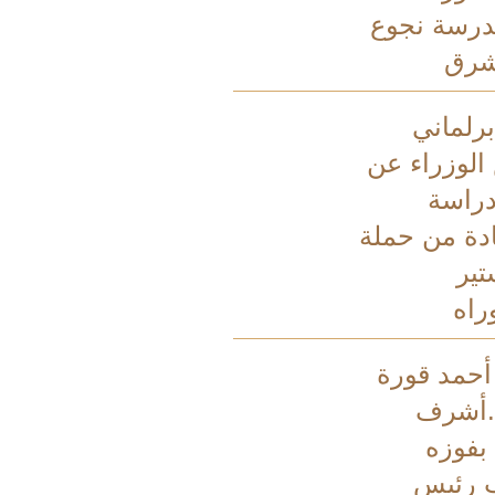
درسة نجوع
شرق
رلماني
الوزراء عن
راسة
ادة من حملة
تير
راه
 أحمد قورة
.أشرف
فوزه
 رئيس