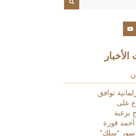
الأخبار
ن
لمانية توافق
اع على
ح برغبة
 أحمد قورة
 سور “سلك”