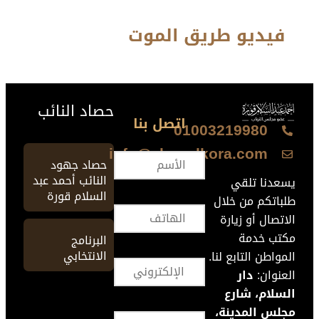
فيديو طريق الموت
حصاد النائب
اتصل بنا
01003219980
info@ahmedkora.com
حصاد جهود
النائب أحمد عبد
يسعدنا تلقي
السلام قورة
طلباتكم من خلال
الاتصال أو زيارة
مكتب خدمة
البرنامج
الانتخابي
المواطن التابع لنا.
العنوان:
دار
السلام، شارع
مجلس المدينة،