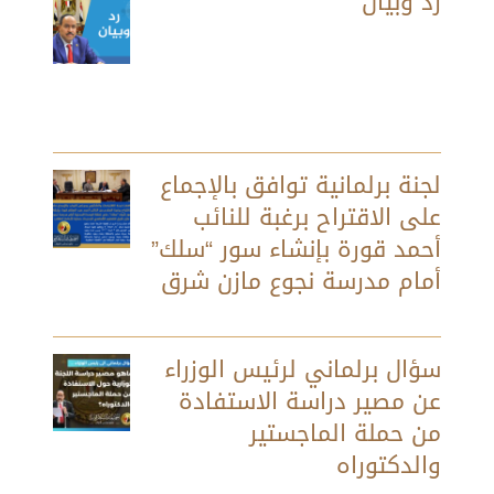
رد وبيان
لجنة برلمانية توافق بالإجماع
على الاقتراح برغبة للنائب
أحمد قورة بإنشاء سور “سلك”
أمام مدرسة نجوع مازن شرق
سؤال برلماني لرئيس الوزراء
عن مصير دراسة الاستفادة
من حملة الماجستير
والدكتوراه