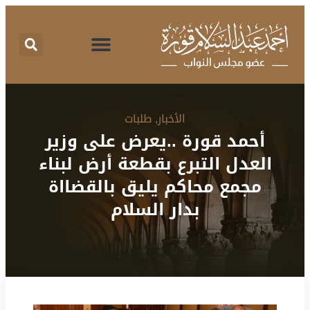
اقتراحات برغبة
تقرير نشاط
طلبات الإحاطة
المركز الإعلامي
البرنامج الانتخابي
الأخبار
,
طلبات
أحمد قورة ..يعرض على وزير
العدل التبرع بقطعة أرض لبناء
مجمع محاكم يليق بالقضااة
بدار السلام