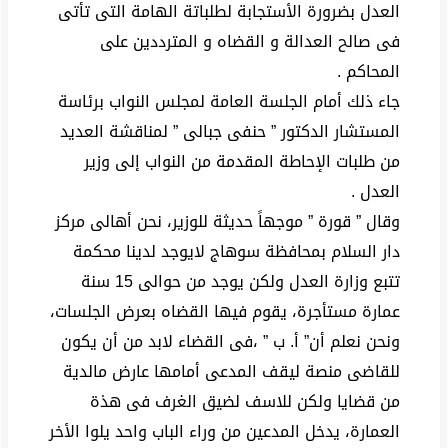
العدل بضرورة الأستجابة لطلباتة الهامة التى تأتى
فى صالح العدالة و القضاه و المترددين على
المحاكم .
جاء ذلك أمام الجلسة العامة لمجلس النواب برئاسة
المستشار الدكتور ” حنفى جبالى ” لمناقشة العديد
من طلبات الإحاطة المقدمة من النواب إلى وزير
العدل .
وقال ” قورة ” موجهاً حديثة للوزير، نحن أهالى مركز
دار السلام بمحافظة سوهاج لايوجد لدينا محكمة
تتبع وزارة العدل ولكن يوجد من حوالى 15 سنة
عمارة مستأجرة، يقوم فيها القضاه بعرض الجلسات،
ونحن نعلم أن” أ. ب ” ،فى القضاء لابد من أن يكون
للقاضى منصة ليقف المدعى أمامها عارض مالدية
من قضايا ولكن للاسف لضيق الغرف فى هذة
العمارة، يدخل المدعين من وراء الباب واحد يلوا الأخر