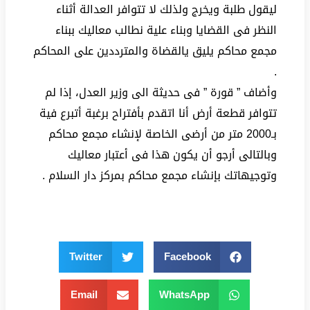
ليقول طلبة ويخرج ولذلك لا تتوافر العدالة أثناء
النظر فى القضايا وبناء علية نطالب معاليك ببناء
مجمع محاكم يليق يالقضاة والمترددين على المحاكم
.
وأضاف ” قورة ” فى حديثة الى وزير العدل، إذا لم
تتوافر قطعة أرض أنا اتقدم بأفتراح برغبة أتبرع فية
بـ2000 متر من أرضى الخاصة لإنشاء مجمع محاكم
وبالتالى أرجو أن يكون هذا فى أعتبار معاليك
وتوجيهاتك بإنشاء مجمع محاكم بمركز دار السلام .
Twitter
Facebook
Email
WhatsApp