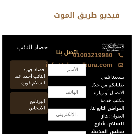
فيديو طريق الموت
حصاد النائب
اتصل بنا
01003219980
info@ahmedkora.com
حصاد جهود
النائب أحمد عبد
يسعدنا تلقي
السلام قورة
طلباتكم من خلال
الاتصال أو زيارة
مكتب خدمة
البرنامج
الانتخابي
المواطن التابع لنا.
دار
العنوان:
السلام، شارع
مجلس المدينة،