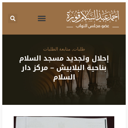
اقتراحات برغبة
تقرير نشاط
طلبات الإحاطة
المركز الإعلامي
البرنامج الانتخابي
طلبات
,
متابعة الطلبات
إحلال وتجديد مسجد السلام
بناحية البلابيش – مركز دار
السلام