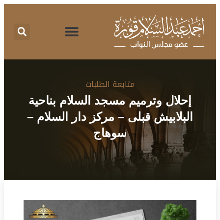
اقتراحات برغبة
تقرير نشاط
طلبات الإحاطة
المركز الإعلامي
البرنامج الانتخابي
متابعة الطلبات
إحلال وترميم مسجد السلام بناحية
البلابيش قبلى – مركز دار السلام –
سوهاج