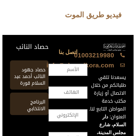
فيديو طريق الموت
حصاد النائب
اتصل بنا
01003219980
info@ahmedkora.com
حصاد جهود
النائب أحمد عبد
يسعدنا تلقي
السلام قورة
طلباتكم من خلال
الاتصال أو زيارة
مكتب خدمة
البرنامج
الانتخابي
المواطن التابع لنا.
العنوان:
دار
السلام، شارع
مجلس المدينة،