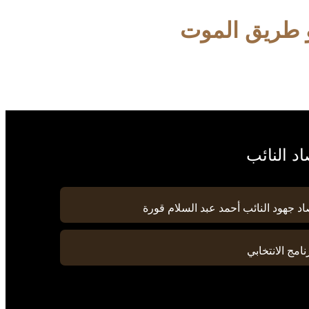
 طريق الموت
د النائب
د جهود النائب أحمد عبد السلام قورة
نامج الانتخابي