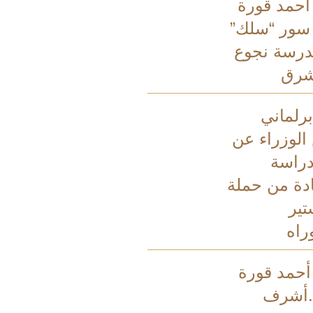
 أحمد قورة
 سور “سلك”
درسة نجوع
شرق
رلماني
الوزراء عن
راسة
ادة من حملة
تير
راه
 أحمد قورة
.أشرف