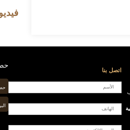
فيديو
حصا
اتصل بنا
حصا
ب
البر
ة