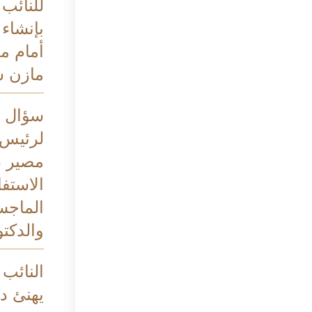
للنائب
بإنشاء
أمام م
مازن 
سؤال ب
لرئيس 
مصير د
الاستف
الماجس
والدكتو
النائب
يهنئ د