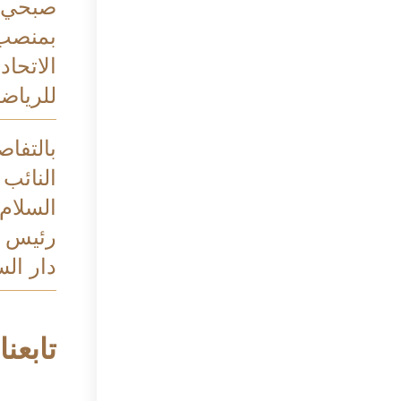
صبحي ب
بمنصب
الاتحاد
للرياضة
بالتفاص
النائب 
السلام
رئيس م
دار الس
تابعنا