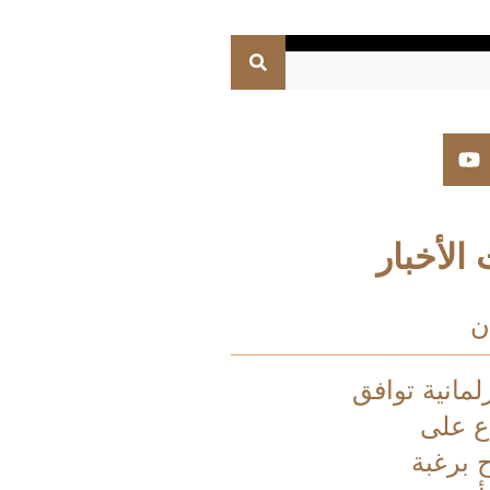
الأخبار
ن
لمانية توافق
اع على
ح برغبة