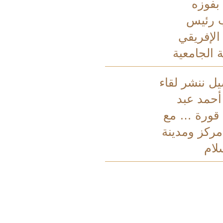
فوزه
 رئيس
 الإفريقي
 الجامعية
يل ننشر لقاء
أحمد عبد
 قورة … مع
ركز ومدينة
لام