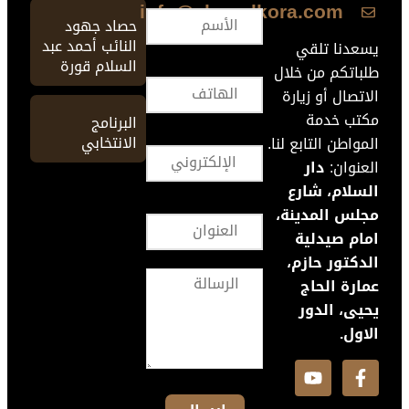
info@ahmedkora.com
حصاد جهود
النائب أحمد عبد
يسعدنا تلقي
السلام قورة
طلباتكم من خلال
الاتصال أو زيارة
مكتب خدمة
البرنامج
الانتخابي
المواطن التابع لنا.
العنوان:
دار
السلام، شارع
مجلس المدينة،
امام صيدلية
الدكتور حازم،
عمارة الحاج
يحيى، الدور
الاول.