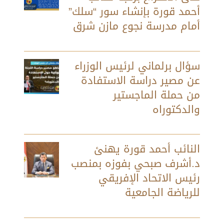
أحمد قورة بإنشاء سور “سلك”
أمام مدرسة نجوع مازن شرق
سؤال برلماني لرئيس الوزراء
عن مصير دراسة الاستفادة
من حملة الماجستير
والدكتوراه
النائب أحمد قورة يهنئ
د.أشرف صبحي بفوزه بمنصب
رئيس الاتحاد الإفريقي
للرياضة الجامعية