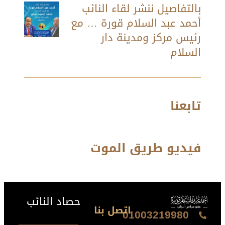
بالتفاصيل ننشر لقاء النائب
أحمد عبد السلام قورة … مع
رئيس مركز ومدينة دار
السلام
تابعنا
فيديو طريق الموت
حصاد النائب
اتصل بنا
01003219980