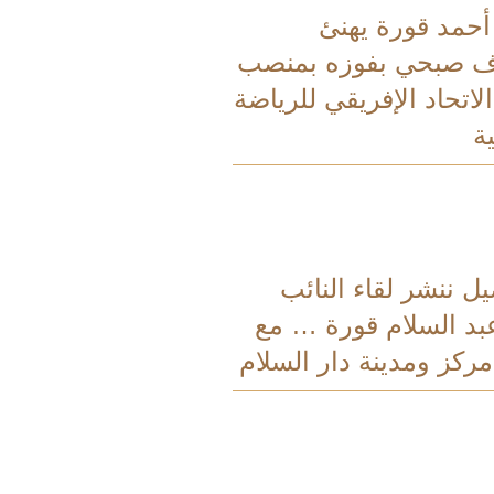
 أحمد قورة يهنئ
ف صبحي بفوزه بمنصب
اتحاد الإفريقي للرياضة
ة
يل ننشر لقاء النائب
بد السلام قورة … مع
ركز ومدينة دار السلام