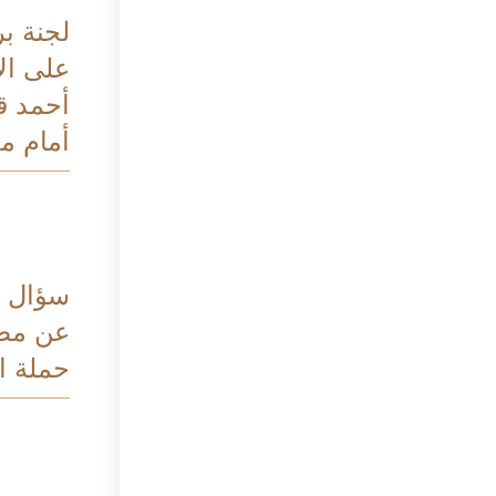
لجنة بر
على الا
أحمد ق
أمام م
سؤال ب
عن مصي
حملة ا