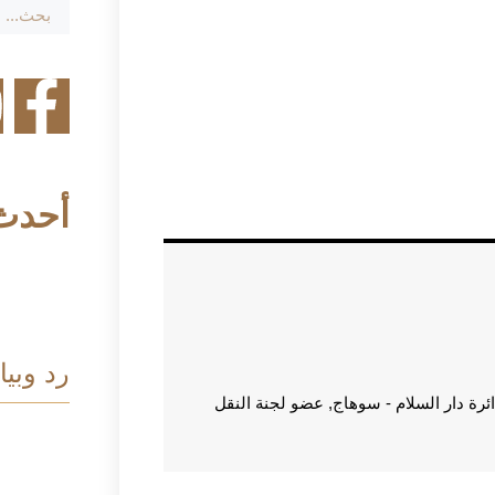
أحدث 
رد وبيا
 دار السلام - سوهاج, عضو لجنة النقل