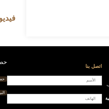
فيديو
حصا
اتصل بنا
حصا
ب
البر
ة