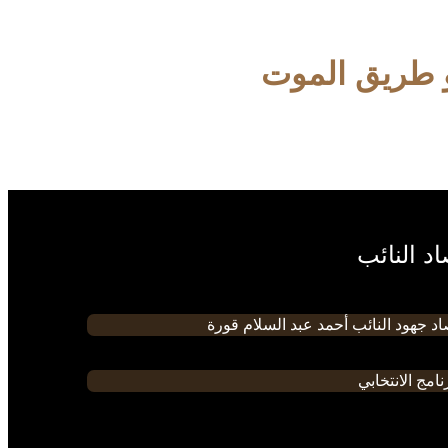
 طريق الموت
د النائب
د جهود النائب أحمد عبد السلام قورة
نامج الانتخابي