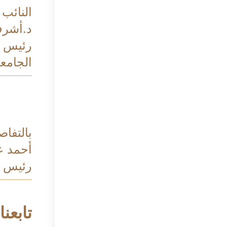
النائب
د.أشر
رئيس ال
الجامعي
بالتفاص
أحمد ع
رئيس م
تابعنا