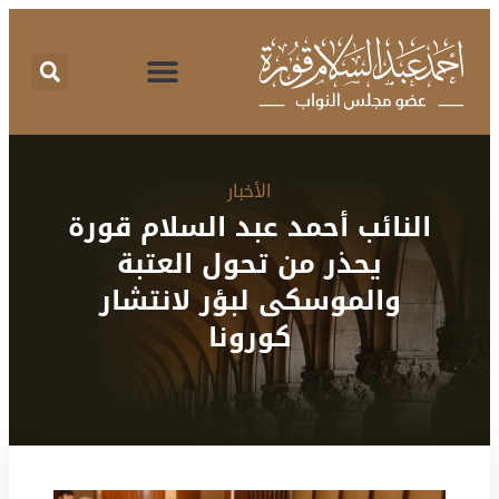
اقتراحات برغبة
تقرير نشاط
طلبات الإحاطة
المركز الإعلامي
البرنامج الانتخابي
الأخبار
النائب أحمد عبد السلام قورة
يحذر من تحول العتبة
والموسكى لبؤر لانتشار
كورونا