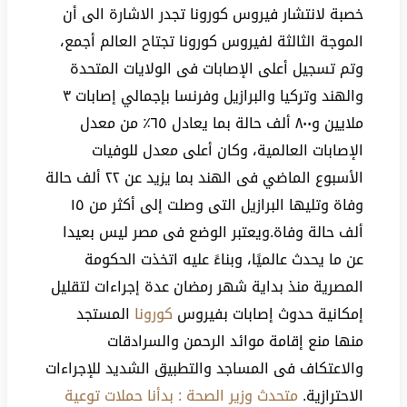
خصبة لانتشار فيروس كورونا تجدر الاشارة الى أن
الموجة الثالثة لفيروس كورونا تجتاح العالم أجمع،
وتم تسجيل أعلى الإصابات فى الولايات المتحدة
والهند وتركيا والبرازيل وفرنسا بإجمالي إصابات ٣
ملايين و٨٠٠ ألف حالة بما يعادل ٦٥٪؜ من معدل
الإصابات العالمية، وكان أعلى معدل للوفيات
الأسبوع الماضي فى الهند بما يزيد عن ٢٢ ألف حالة
وفاة وتليها البرازيل التى وصلت إلى أكثر من ١٥
ألف حالة وفاة.ويعتبر الوضع فى مصر ليس بعيدا
عن ما يحدث عالميًا، وبناءً عليه اتخذت الحكومة
المصرية منذ بداية شهر رمضان عدة إجراءات لتقليل
إمكانية حدوث إصابات بفيروس
كورونا
المستجد
منها منع إقامة موائد الرحمن والسرادقات
والاعتكاف فى المساجد والتطبيق الشديد للإجراءات
الاحترازية.
متحدث وزير الصحة : بدأنا حملات توعية