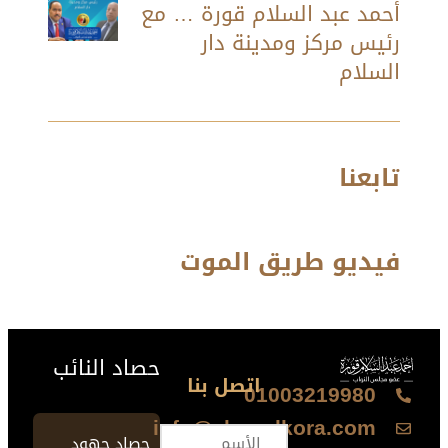
أحمد عبد السلام قورة … مع
رئيس مركز ومدينة دار
السلام
تابعنا
فيديو طريق الموت
حصاد النائب
اتصل بنا
01003219980
info@ahmedkora.com
حصاد جهود