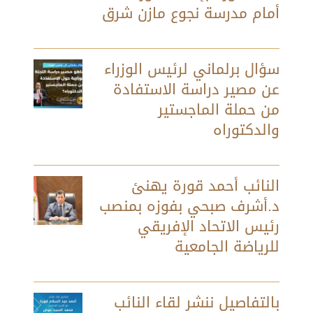
أمام مدرسة نجوع مازن شرق
سؤال برلماني لرئيس الوزراء
عن مصير دراسة الاستفادة
من حملة الماجستير
والدكتوراه
النائب أحمد قورة يهنئ
د.أشرف صبحي بفوزه بمنصب
رئيس الاتحاد الإفريقي
للرياضة الجامعية
بالتفاصيل ننشر لقاء النائب