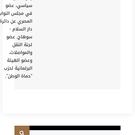
سياسي، عضو
في مجلس النواب
المصري عن دائرة
دار السلام -
سوهاج, عضو
لجنة النقل
والمواصلات،
وعضو الهيئة
البرلمانية لحزب
"حماة الوطن".