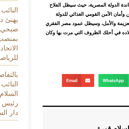
ندة الدولة المصرية، حيث سيظل الفلاح
النائب
 وأمان الأمن القومي الغذائي للدولة
يهنئ د
والعزيمة والأمل، وسيظل عمود مصر الفقري
صبحي ب
بلاده في أحلك الظروف التي مرت بها وكان
بمنصب
الاتحاد
للرياضة
بالتفاص
Email
WhatsApp
النائب 
السلام
رئيس م
دار الس
لسلام قورة