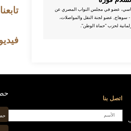
تابعنا
اسي، عضو في مجلس النواب المصري عن
م - سوهاج, عضو لجنة النقل والمواصلات،
رلمانية لحزب "حماة الوطن".
فيديو
حصا
اتصل بنا
حصا
ب