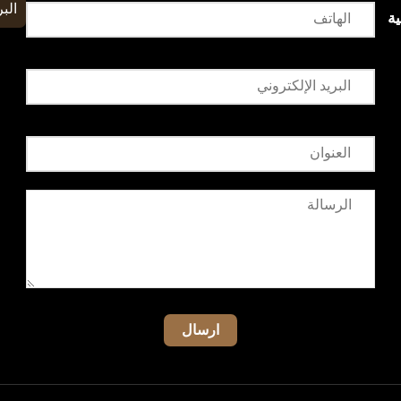
البر
ة