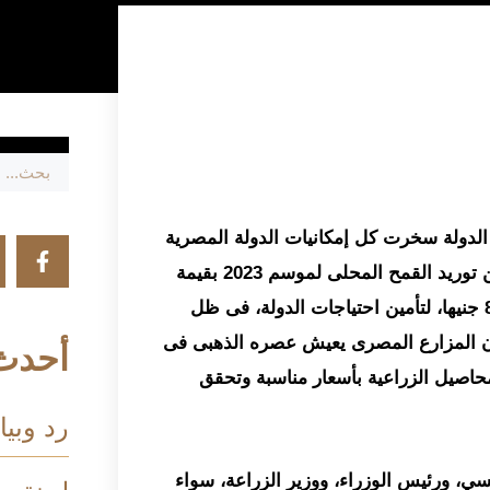
الدولة سخرت كل إمكانيات الدولة المصرية
اللازمة للفلاح لتوفير حياة كريمة له، وذلك بإعلانها المبكرعن توريد القمح المحلى لموسم 2023 بقيمة
ألف جنيه للأردب وزن 150 كجم، بدلا من السعر الحالي 885 جنيها، لتأمين احتياجات الدولة، فى ظل
ً أن المزارع المصرى يعيش عصره الذهبى فى
أحدث 
حاصيل الزراعية بأسعار مناسبة وتحقق
رد وبيا
، ورئيس الوزراء، ووزير الزراعة، سواء