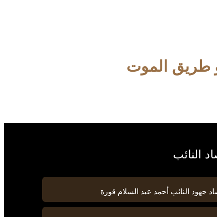
 طريق الموت
د النائب
د جهود النائب أحمد عبد السلام قورة