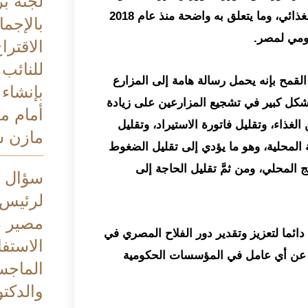
لجنة بر
دعم مالي أو معنوي، موضحًا أن رؤية الرئيس كانت الأمن الغذائي، وما يتعلق به واضحة منذ عام 2018
بالإجم
قومي لمصر.
الاقترا
للنائب
لقمح بإنه يحمل رسالة هامة إلى المزارع
بإنشاء
بشكل كبير في تشجيع المزارعين على زيادة
أمام م
لغذاء، وتقليل فاتورة الاستيراد، وتقليل
مازن 
 المحلية، وهو ما يؤدي إلى تقليل الضغوط
ج المحلي، ومن ثمَّ تقليل الحاجة إلى
سؤال ب
لرئيس 
مصير د
دائما لتعزيز وتقدير دور الفلاح المصري في
الاستف
مية عن أي عامل في المؤسسات الحكومية
الماجس
والدكتو