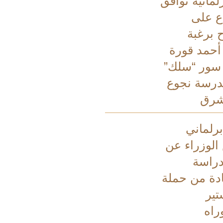
لمانية توافق
اع على
ح برغبة
 أحمد قورة
 سور “سلك”
درسة نجوع
شرق
رلماني
الوزراء عن
راسة
ادة من حملة
تير
راه