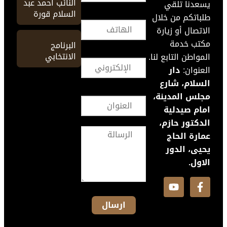
النائب أحمد عبد
يسعدنا تلقي
السلام قورة
طلباتكم من خلال
الاتصال أو زيارة
مكتب خدمة
البرنامج
الانتخابي
المواطن التابع لنا.
العنوان:
دار
السلام، شارع
مجلس المدينة،
امام صيدلية
الدكتور حازم،
عمارة الحاج
يحيى، الدور
الاول.