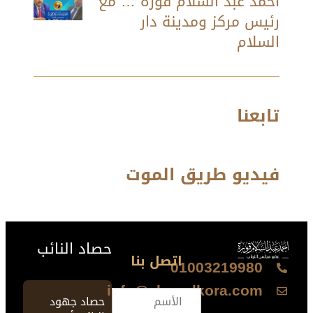
أحمد عبد السلام قورة … مع
رئيس مركز ومدينة دار
السلام
تابعنا
فيديو طريق الموت
حصاد النائب
اتصل بنا
01003219980
info@ahmedkora.com
حصاد جهود