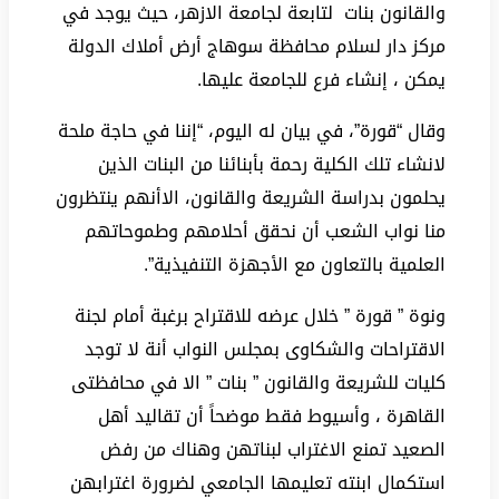
والقانون بنات لتابعة لجامعة الازهر، حيث يوجد في
مركز دار لسلام محافظة سوهاج أرض أملاك الدولة
يمكن ، إنشاء فرع للجامعة عليها.
وقال “قورة”، في بيان له اليوم، “إننا في حاجة ملحة
لانشاء تلك الكلية رحمة بأبنائنا من البنات الذين
يحلمون بدراسة الشريعة والقانون، الاأنهم ينتظرون
منا نواب الشعب أن نحقق أحلامهم وطموحاتهم
العلمية بالتعاون مع الأجهزة التنفيذية”.
ونوة ” قورة ” خلال عرضه للاقتراح برغبة أمام لجنة
الاقتراحات والشكاوى بمجلس النواب أنة لا توجد
كليات للشريعة والقانون ” بنات ” الا في محافظتى
القاهرة ، وأسيوط فقط موضحاً أن تقاليد أهل
الصعيد تمنع الاغتراب لبناتهن وهناك من رفض
استكمال ابنته تعليمها الجامعي لضرورة اغترابهن