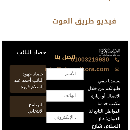
فيديو طريق الموت
حصاد النائب
اتصل بنا
01003219980
info@ahmedkora.com
حصاد جهود
النائب أحمد عبد
يسعدنا تلقي
السلام قورة
طلباتكم من خلال
الاتصال أو زيارة
مكتب خدمة
البرنامج
الانتخابي
المواطن التابع لنا.
دار
العنوان:
السلام، شارع