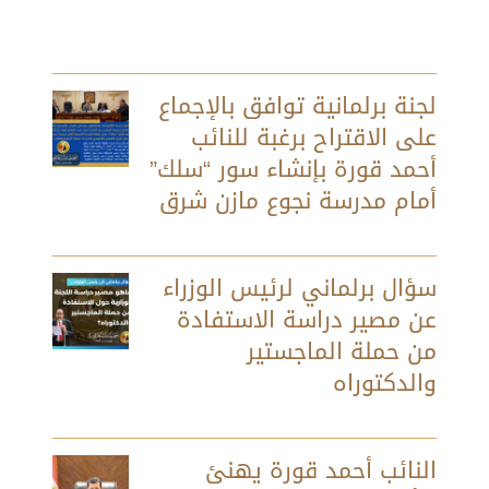
لجنة برلمانية توافق بالإجماع
على الاقتراح برغبة للنائب
أحمد قورة بإنشاء سور “سلك”
أمام مدرسة نجوع مازن شرق
سؤال برلماني لرئيس الوزراء
عن مصير دراسة الاستفادة
من حملة الماجستير
والدكتوراه
النائب أحمد قورة يهنئ