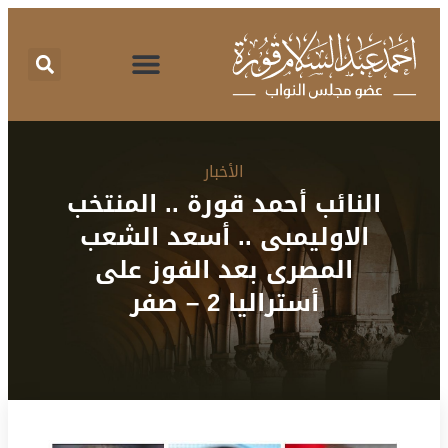
اقتراحات برغبة
تقرير نشاط
طلبات الإحاطة
المركز الإعلامي
البرنامج الانتخابي
الأخبار
النائب أحمد قورة .. المنتخب
الاوليمبى .. أسعد الشعب
المصرى بعد الفوز على
أستراليا 2 – صفر