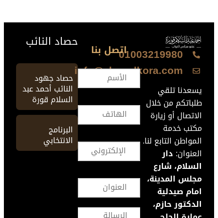
حصاد النائب
اتصل بنا
01003219980
info@ahmedkora.com
حصاد جهود
النائب أحمد عبد
يسعدنا تلقي
السلام قورة
طلباتكم من خلال
الاتصال أو زيارة
مكتب خدمة
البرنامج
الانتخابي
المواطن التابع لنا.
العنوان:
دار
السلام، شارع
مجلس المدينة،
امام صيدلية
الدكتور حازم،
عمارة الحاج