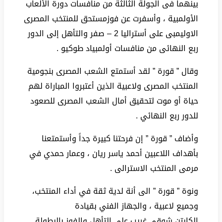
بينهما فى الجولة الثالثة من منافسات دورة الألعاب
الأولمبية ، وأسفرت عن فوزمستحق للمنتخب المصرى
الاوليمبى على أستراليا 2 – صفر والتأهل إلى الدور
ربع النهائى من منافسات أولمبياد طوكيو .
وقال ” قورة ” لقد أستمتع الشعب المصرى بنجومية
المنتخب المصرى ولاعبية الذين أعتبروا المباراة لهم
حياة أو موت لتحقيق أمال الشعب المصرى للصعود
للدور ربع النهائي .
وأضاف ” قورة ” إن فرحتنا كبيرة جداً وأستمتعنا
بأهداف اللاعبين أحمد ياسر ريان ، وعمار حمدي في
مرمى المنتخب الاسترالى .
ونوة ” قورة ” الى أنة لدية ثقة في أداء المنتخب،
وجميع لاعبية ، والجهاز الفني بقيادة
الكابتن شوقى غريب على التأهل والفوز بالبطولة .