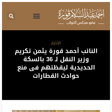
اقتراحات برغبة
تقرير نشاط
طلبات الإحاطة
المركز الإعلامي
البرنامج الانتخابي
الأخبار
النائب أحمد قورة يثمن تكريم
وزير النقل لـ 36 بالسكة
الحديدية ليقظتهم فى منع
حوادث القطارات