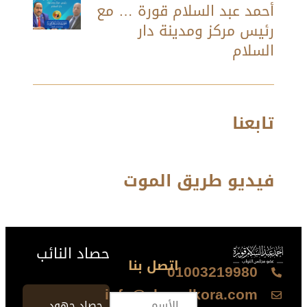
أحمد عبد السلام قورة … مع
رئيس مركز ومدينة دار
السلام
تابعنا
فيديو طريق الموت
حصاد النائب
اتصل بنا
01003219980
info@ahmedkora.com
حصاد جهود