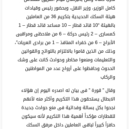
كامل الوزير، وزير النقل، وبحضور رئيس وقيادات
هيئة السكك الحديدية بتكريم 36 من العاملين
بالهيئة “10 قائد قطار – 10 مساعد قائد قطار – 1
كمسارى – 2 رئيس حركة – 6 من ملاحظى ومراقبى
الأبراج – 6 من خفراء المنافذ – 1 من برادى العربات”،
وذلك من الذين قاموا بالالتزام باللوائح والقوانين
والتعليمات ومنعوا مخاطر وحوادث كانت على وشك
الحدوث وحافظوا على أرواح عدد من المواطنين
والركاب
وقال ” قورة ” فى بيان له اصدره اليوم إن هؤلاء
الابطال يستحقون هذا التكريم وأكثر منه لأنهم
نجحوا بكل بسالة وفدائية فى منع حوادث جديدة
للقطارات مؤكداً أهمية هذا التكريم لأنه سيكون
حافزاً كبيراً لباقى العاملين داخل مرفق السكك