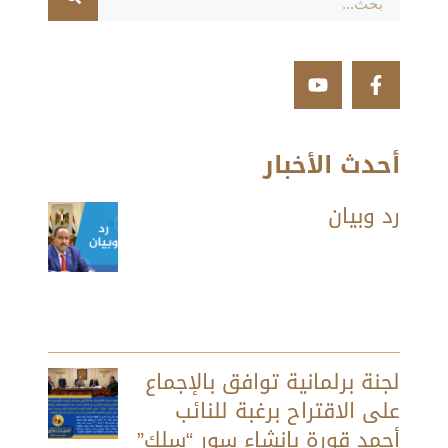
أحدث الأخبار
رد وبيان
لجنة برلمانية توافق بالإجماع
على الاقتراح برغبة للنائب
أحمد قورة بإنشاء سور “سلك”