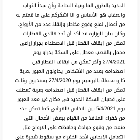
الحديد بالطرق القانونية المتاحة وأن مبدأ الثواب
والعقاب هو الأساس و انا اشكركم على ما قمتم به
من أعمال لمنع وقوع مخاطر وإنقاذ عدد من الأرواح.
وكان بيان للوزارة قد أكد أن أحد قائدى القطارات
تمكن من إيقاف القطار قبل الاصطدام بجرار زراعى
محمل بالقصب معطل على السكة بدراو يوم
27/4/2021 وآخر تمكن من ايقاف القطار قبل
اصطدامه بعدد من الأشخاص يحاولون العبور بعربة
كارو محملة بالبرسيم يوم 27/4/2020 بسنديون وثالث
تمكن من ايقاف القطار قبل اصطدامه بعربة تعطلت
على قضبان السكة الحديد فى مكان غير معد للعبور
يوم 5/4/2021 يين النخاس /القرشى كما تمكن عدد
من خفراء المنافذ من القيام ببعض الأعمال التى
منعت من وقوع حوادث وحافظت على الارواح مثل
التعامل الإيجابى لأحد الخفراء مع سقوط شجرة على