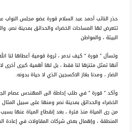
حذر النائب أحمد عبد السلام قورة عضو مجلس النواب عن
تتعرض لها المساحات الخضراء والحدائق بمدينة نصر، وال
البيئة ، والمواطن
وتسأل ” فورة ” كيف ندمر ، ثروة قومية أعطاها لنا الله
أنها تمثل متنزها لنا فقط ، بل لها أهمية كبرى أخرى لا
الضار ، ومدنا بغاز الاكسجين الذي لا حياة بدونه.
وأكد ” قورة ” في طلب إحاطة الى المهندس عصام الجزار
الخضراء والحدائق بمدينة نصر ومنها على سبيل المثال 
من رى المياة منذ فترة ، بعد إنقطاع المياة عنها بسب
المنطقة ، وإهمال بعض شركات المقاولات في إعادة ال