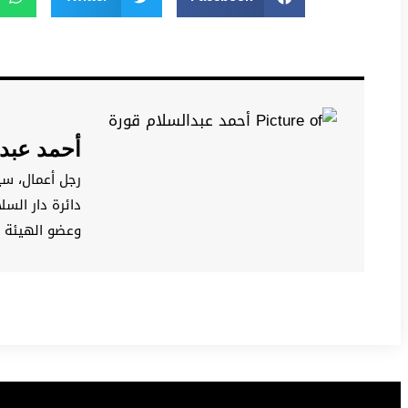
أحمد عبدا
رجل أعمال، س
دائرة دار الس
وعضو الهيئة ال