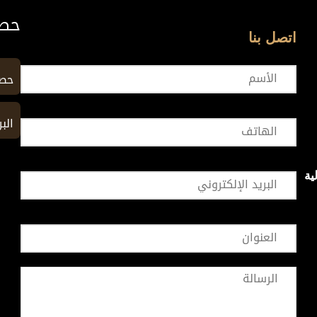
حصا
اتصل بنا
حصا
الب
ية