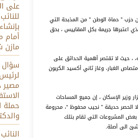
على الا
للنائب
 حزب ” حماة الوطن ” من المذبحة التي
بإنشاء
ذي اعتبرها جريمة بكل المقاييس ، بحق
أمام م
مازن 
، ، حيث لا تقتصر أهمية الحدائق على
سؤال ب
متصاص الغبار، وغاز ثاني أكسيد الكربون
لرئيس 
مصير د
الاستف
 وزير الإسكان ، إن جميع المساحات
حملة ا
لا الحصر حديقة ” نجيب محفوظ “، محرومة
والدكت
ب بعض المشروعات التي تقام بتلك
شئ الى أصلة.
النائب