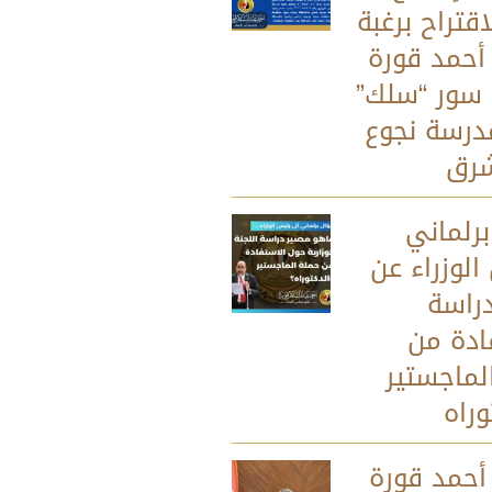
قتراح برغبة
 أحمد قورة
 سور “سلك”
درسة نجوع
شرق
رلماني
الوزراء عن
راسة
ادة من
لماجستير
وراه
 أحمد قورة