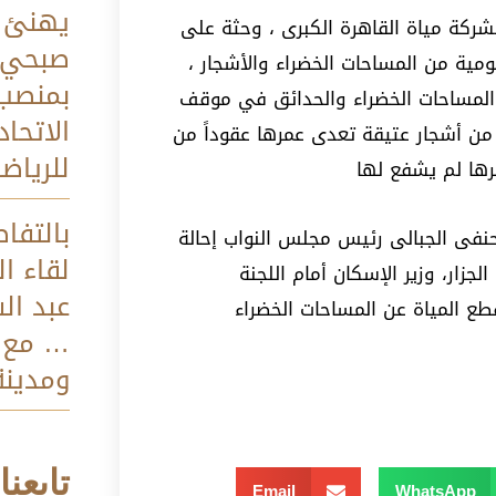
يهنئ 
شركة مياة القاهرة الكبرى ، وحثة على
صبحي 
ومية من المساحات الخضراء والأشجار ،
بمنصب
ك المساحات الخضراء والحدائق في موقف
الاتحاد
 من أشجار عتيقة تعدى عمرها عقوداً من
للرياض
رها لم يشفع لها
بالتفا
نفى الجبالى رئيس مجلس النواب إحالة
لقاء ال
زار، وزير الإسكان أمام اللجنة
عبد ال
ع المياة عن المساحات الخضراء
… مع 
ومدينة
تابعنا
Email
WhatsApp