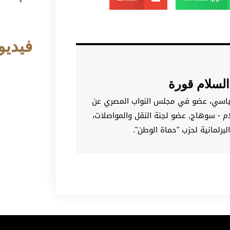
فيديو
لسلام قورة
ياسي، عضو في مجلس النواب المصري عن
لام - سوهاج, عضو لجنة النقل والمواصلات،
برلمانية لحزب "حماة الوطن".