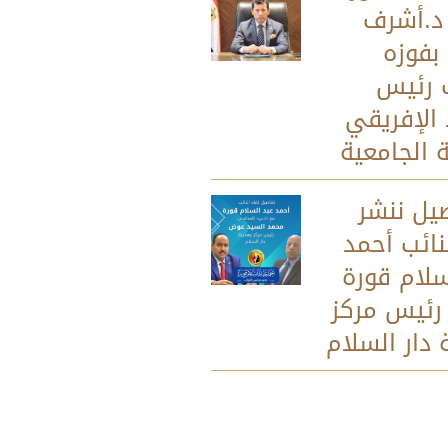
د.أشرف
بفوزه
 رئيس
 الإفريقي
ة الجامعية
صيل ننشر
نائب أحمد
سلام قورة
رئيس مركز
 دار السلام