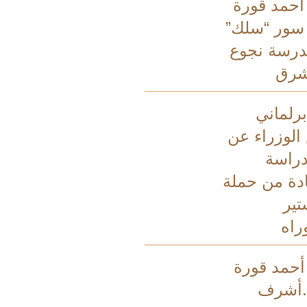
 أحمد قورة
 سور “سلك”
درسة نجوع
شرق
رلماني
الوزراء عن
راسة
ادة من حملة
تير
راه
 أحمد قورة
.أشرف