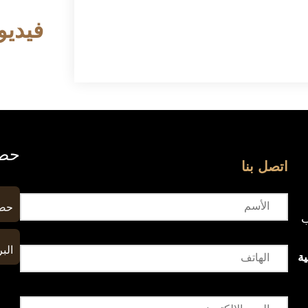
فيديو
حصا
اتصل بنا
حصا
ب
البر
ة