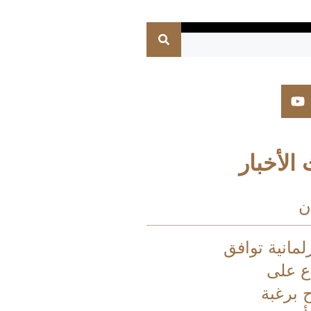
الأخبار
ن
لمانية توافق
اع على
ح برغبة