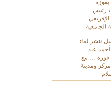
فوزه
 رئيس
 الإفريقي
 الجامعية
يل ننشر لقاء
أحمد عبد
 قورة … مع
ركز ومدينة
لام