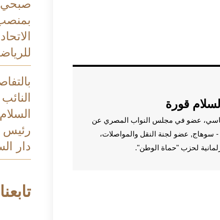
صبحي ب
بمنصب
الاتحاد
للرياضة
بالتفاص
النائب 
لسلام قورة
السلام
اسي، عضو في مجلس النواب المصري عن
رئيس م
م - سوهاج, عضو لجنة النقل والمواصلات،
دار الس
رلمانية لحزب "حماة الوطن".
تابعنا