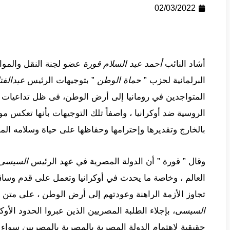
02/03/2022
أشاد النائب
أحمد عبد السلام قورة
عضو لجنة النقل والمو
البرلمانية لحزب ”
حماة الوطن
” بتوجيهات الرئيس
عبدالف
المتواجدين في رومانيا إلى أرض الوطن، فى ظل تداعيات 
الروسية ضد أوكرانيا ، واصفاً تلك التوجيهات بأنها تعكس مو
بالخارج وتقديرها وإحترامها وحفاظها على حياة وسلامه ال
وقال ” قورة ” أن الدولة المصرية في عهد الرئيس
السيسى
العالم ، وخاصة ما يحدث في أوكرانيا وتعمل على قدم وسا
تجاوز الأزمة الراهنة وعودتهم إلى أرض الوطن ، على متن ط
السيسى
، بإجلاء الطلبة المصريين الذين عبروا الحدود الأوك
حقيقية لاهتمام الدولة المصرية بالمصرية بالمصريين سواء 