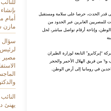
للنائب
بإنشاء
ى قدر الحدث، حرصا على سلامة ومستقبل
أمام م
ات للمصريين العابرين عبر الحدود من
مازن 
الوطن، وإتاحة أرقام تواصل مباشر، لحل
نة
سؤال ب
لرئيس 
ة “إيركايرو” التابعة لوزارة الطيران
مصير د
المدني، قادمة من رومانيا وعليها 181 راكباً (١٧٥ من الطلاب و٦ من فريق الهلال الأحمر والحجر
الاستف
اجدين في رومانيا إلى أرض الوطن.
الماجس
والدكتو
النائب
يهنئ د