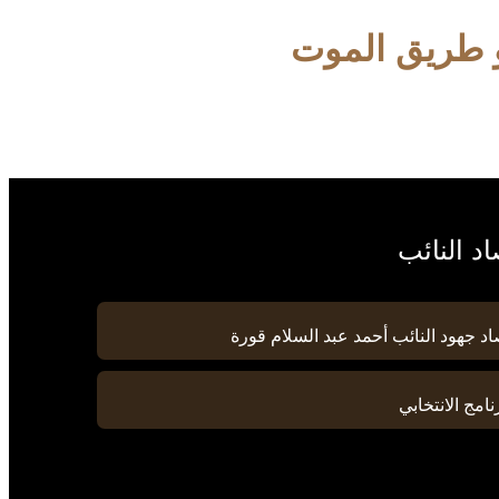
 طريق الموت
د النائب
د جهود النائب أحمد عبد السلام قورة
نامج الانتخابي