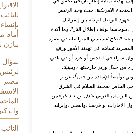
ى تهدئة بمثابة إنجاز تاريخى تحقق في
الاقترا
المتحدة الامريكية، حيث وجه الرئيس
للنائب
هود التوصل لتهدئة بين إسرائيل
بإنشاء
دبلوماسيا لوقف إطلاق النار”، وما أكدة
أمام م
عبد الفتاح السيسي
المتواصلة في نصرة
مازن 
المصرية تساهم في تهدئة الأمور ورفع
دوان سواء في القدس أو غزة أو في باقي
سؤال ب
صرى من خلال وزير خارجيتها
دومينيك
لرئيس 
ي ،وأيضاً الإشادة من قبل
أنطونيو
مصير د
أممي الخاص بعملية السلام في الشرق
الاستف
س البرلمان العربي
عادل بن عبد الرحمن
الماجس
ول الإمارات، و فرنسا ،والصين ،وإيرلندا
والدكتو
النائب