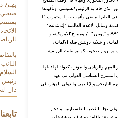
ية بالدور المحورى والهام فى وقف المذابح
يهنئ د
ور الذى قام بة الرئيس
السيسى
،وتأكيدها
صبحي ب
بأن مصر لعبت دورًا رئيسيًا في جهود الوساطة ، كما فعلت في العام الماضي وأنهت حربا استمرت 11
بمنصب
 وسائل الاعلام العالمية “إندبندنت”
الاتحاد
البريطانية في تقرير لها،و “الجارديان” وفايننشال تايمز، و “BBC،و “رويترز”، “بلومبيرج”الامريكية، و
للرياضة
انية، و شبكة دويتش فيله الألمانية،
بالتفاص
النائب 
لمهم والريادى والمؤثر ، كدولة لها ثقلها
السلام
لى المسرح السياسى الدولى فى عهد
رئيس م
ة التاريخى والإقليمى والدولى المؤثر، في
دار الس
ريخي تجاه القضية الفلسطينية، و دعم
تابعنا
لمشروعة بإقامة دولة فلسطينية على