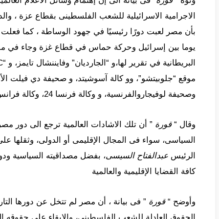
ونوة “
قورة
“فى بيانة الى إن إهتمام وسائل الاعلام العالم
الاجرامية الاسرائيلية للشعب الفلسطينى بقطاع عزة ، والد
يوما بين إسرائيل وحركة حماس في قطاع غزة وجاء في مقدمة
موقع “جلوبيتشو”، وو كالة آسوشيتد، و صحيفة دي فيلت الألم
وصحيفة لوفيجاروالفرنسية، و وكالة فرنسا 24، وكالة فرانس برس، و صحيفة كوميرسانت الروسية .
وقال “
قورة
” أن تلك الاشادات العالمية ترجع الى دور مصر ا
السياسى، سواء فى المجال الإقليمى أو الدولى، وثقلها ع
الرئيس
عبدالفتاح السيسى
، بفضل مصداقيته السياسية ودور
كافة القضايا الإقليمية والعالمية
وأوضح “
قورة
” فى بيانة ، أن مصر لم تتخل عن دورها التا
الحقوق العادلة للشعب الفلسطيني، والابقاء على حقوقه ا