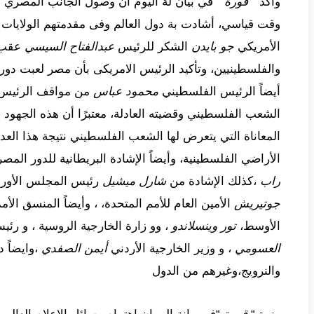
وأكد “
قورة
” في بيان لة اليوم أن وصول الجانب المصري إل
وقت قياسي، أشادت بة دول العالم وفى مقدمتهم الولايات 
الأمريكي
جو بايدن
الشكر للرئيس
عبدالفتاح السيسي
عقب ج
والفلسطينيين، وتأكيد الرئيس الامريكى بأن مصر لعبت دورا 
أيضاً الرئيس الفلسطيني
محمود عباس
من مواقف الرئيس
الشعب الفلسطيني وقضيته العادلة، معتبرًا أن هذه الجهود 
المعاناة التي يتعرض لها الشعب الفلسطيني نتيجة هذا الع
الأراضي الفلسطينية، وأيضاً الإشادة البريطانية للدور الم
راب
،كذلك الإشادة من
شارل ميشيل
رئيس المجلس الأوروب
جوتيريش
الأمين العام للأمم المتحدة، ، وأيضاً المنسق ال
الأوسط،
تور وينسلاندو
، وو زارة الخارجية الروسية ، و رئي
العسومي
، و وزير الخارجية الأردني
أيمن الصفدي
،وايضاً د
والنرويج،وغيرهم من الدول