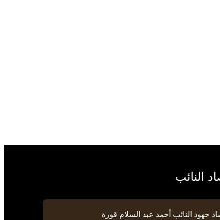
د النائب
د جهود النائب أحمد عبد السلام قورة