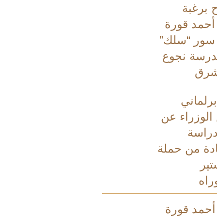
ح برغبة
 أحمد قورة
 سور “سلك”
درسة نجوع
شرق
رلماني
الوزراء عن
راسة
ادة من حملة
تير
راه
 أحمد قورة