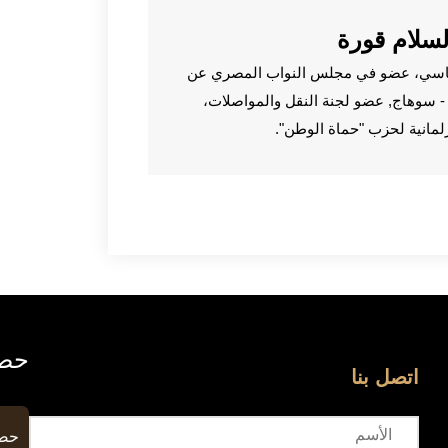
لسلام قورة
اسي، عضو في مجلس النواب المصري عن
م - سوهاج, عضو لجنة النقل والمواصلات،
رلمانية لحزب "حماة الوطن".
حصا
اتصل بنا
حصا