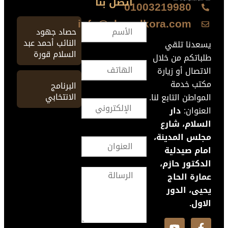
اتصل بنا
01003219980
info@ahmedkora.com
حصاد جهود
النائب أحمد عبد
يسعدنا تلقي
السلام قورة
طلباتكم من خلال
الاتصال أو زيارة
مكتب خدمة
البرنامج
الانتخابي
المواطن التابع لنا.
العنوان:
دار
السلام، شارع
مجلس المدينة،
امام صيدلية
الدكتور حازم،
عمارة الحاج
يحيى، الدور
الاول.