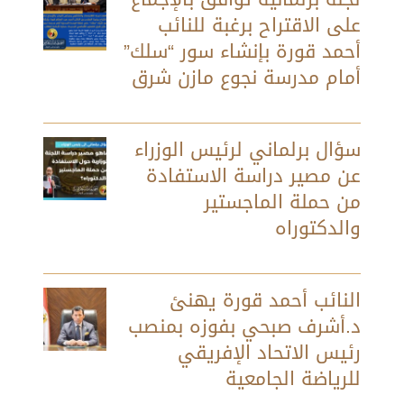
على الاقتراح برغبة للنائب
أحمد قورة بإنشاء سور “سلك”
أمام مدرسة نجوع مازن شرق
سؤال برلماني لرئيس الوزراء
عن مصير دراسة الاستفادة
من حملة الماجستير
والدكتوراه
النائب أحمد قورة يهنئ
د.أشرف صبحي بفوزه بمنصب
رئيس الاتحاد الإفريقي
للرياضة الجامعية