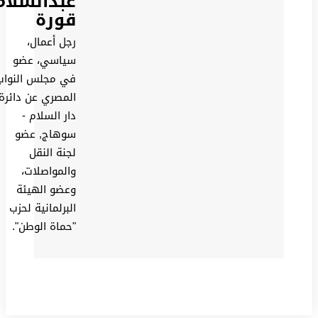
عبدالسلام
قورة
رجل أعمال،
سياسي، عضو
في مجلس النواب
المصري عن دائرة
دار السلام -
سوهاج, عضو
لجنة النقل
والمواصلات،
وعضو الهيئة
البرلمانية لحزب
"حماة الوطن".