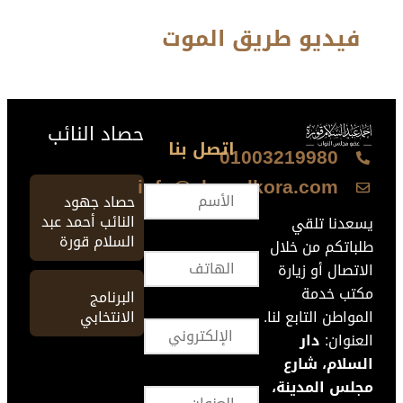
فيديو طريق الموت
حصاد النائب
اتصل بنا
01003219980
info@ahmedkora.com
حصاد جهود
النائب أحمد عبد
يسعدنا تلقي
السلام قورة
طلباتكم من خلال
الاتصال أو زيارة
مكتب خدمة
البرنامج
الانتخابي
المواطن التابع لنا.
العنوان:
دار
السلام، شارع
مجلس المدينة،