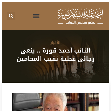
اقتراحات برغبة
تقرير نشاط
طلبات الإحاطة
المركز الإعلامي
البرنامج الانتخابي
الأخبار
النائب أحمد قورة .. ينعى
رجائى عطية نقيب المحامين