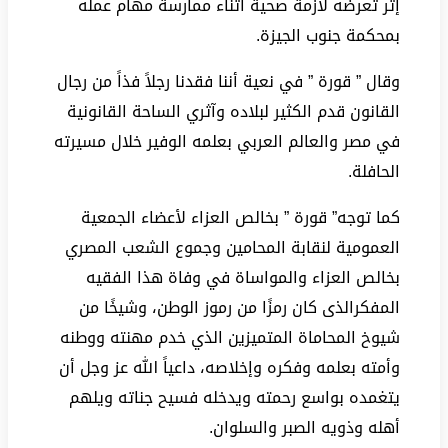
إثر تعرضه لأزمة صحية أثناء ممارسة مهام عمله
بمحكمة جنوب الجيزة.
وقال ” قورة ” في نعية أننا فقدنا رجلاً فذاً من رجال
القانون قدم الكثير لبلاده وآثري الساحة القانونية
في مصر والعالم العربي بعلمه الوفير خلال مسيرته
الحافلة.
كما توجه” قورة ” بخالص العزاء لأعضاء الجمعية
العمومية لنقابة المحامين وجموع الشعب المصري
بخالص العزاء والمواساة في وفاة هذا الفقيه
المفكرالذى كان رمزًا من رموز الوطن، وشيخًا من
شيوخ المحاماة المتميزين الذي خدم مهنته ووطنه
وأمته بعلمه وفكره وإخلاصه، داعياً الله عز وجل أن
يتغمده بواسع رحمته ويدخله فسيح جناته ويلهم
أهله وذويه الصبر والسلوان.