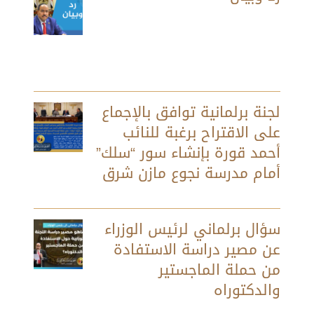
لجنة برلمانية توافق بالإجماع
على الاقتراح برغبة للنائب
أحمد قورة بإنشاء سور “سلك”
أمام مدرسة نجوع مازن شرق
سؤال برلماني لرئيس الوزراء
عن مصير دراسة الاستفادة
من حملة الماجستير
والدكتوراه