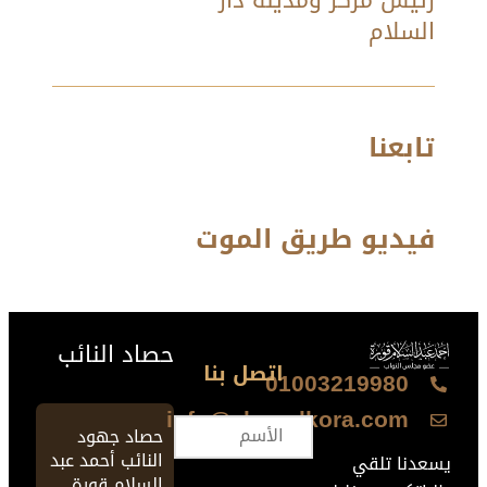
رئيس مركز ومدينة دار
السلام
تابعنا
فيديو طريق الموت
حصاد النائب
اتصل بنا
01003219980
info@ahmedkora.com
حصاد جهود
النائب أحمد عبد
يسعدنا تلقي
السلام قورة