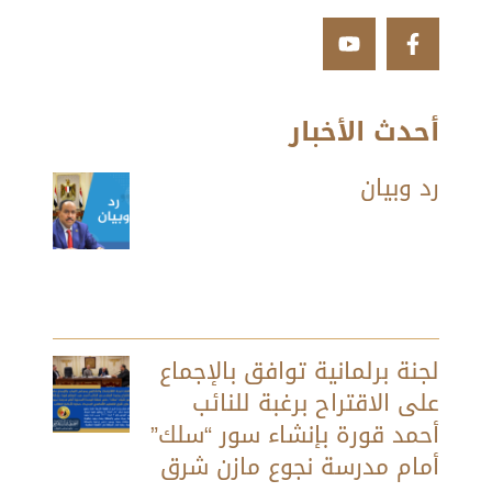
أحدث الأخبار
رد وبيان
لجنة برلمانية توافق بالإجماع
على الاقتراح برغبة للنائب
أحمد قورة بإنشاء سور “سلك”
أمام مدرسة نجوع مازن شرق