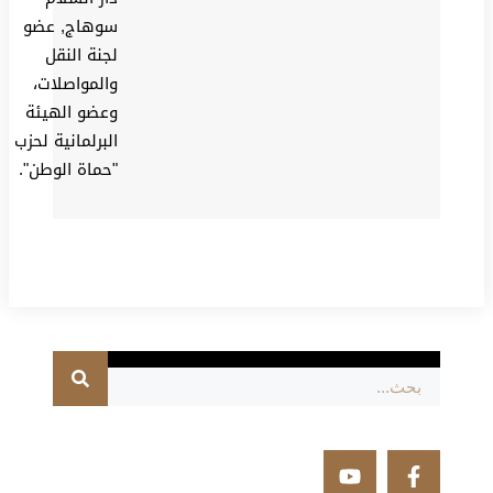
سوهاج, عضو
لجنة النقل
والمواصلات،
وعضو الهيئة
البرلمانية لحزب
"حماة الوطن".