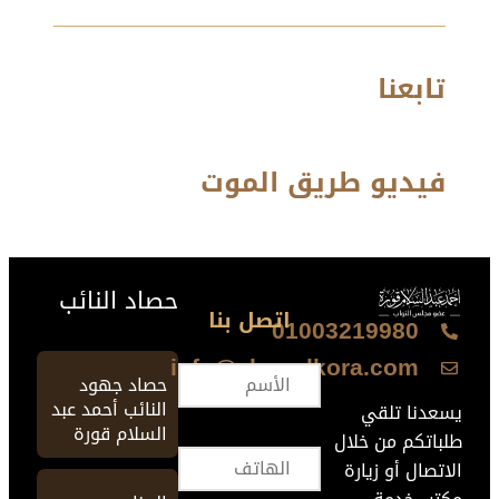
تابعنا
فيديو طريق الموت
حصاد النائب
اتصل بنا
01003219980
info@ahmedkora.com
حصاد جهود
النائب أحمد عبد
يسعدنا تلقي
السلام قورة
طلباتكم من خلال
الاتصال أو زيارة