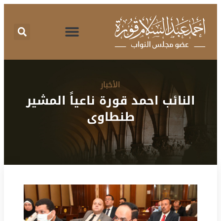
اقتراحات برغبة
تقرير نشاط
طلبات الإحاطة
المركز الإعلامي
البرنامج الانتخابي
الأخبار
النائب احمد قورة ناعياً المشير
طنطاوى