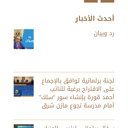
أحدث الأخبار
رد وبيان
لجنة برلمانية توافق بالإجماع
على الاقتراح برغبة للنائب
أحمد قورة بإنشاء سور “سلك”
أمام مدرسة نجوع مازن شرق