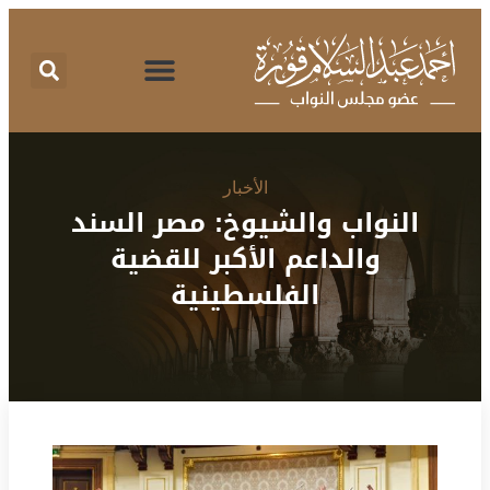
اقتراحات برغبة
تقرير نشاط
طلبات الإحاطة
المركز الإعلامي
البرنامج الانتخابي
الأخبار
النواب والشيوخ: مصر السند
والداعم الأكبر للقضية
الفلسطينية