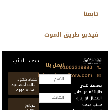
تابعنا
فيديو طريق الموت
حصاد النائب
اتصل بنا
01003219980
info@ahmedkora.com
حصاد جهود
النائب أحمد عبد
يسعدنا تلقي
السلام قورة
طلباتكم من خلال
الاتصال أو زيارة
مكتب خدمة
البرنامج