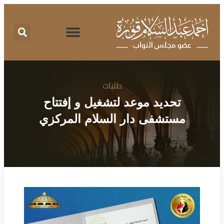
اقتراحات برغبة
تقرير نشاط
طلبات الإحاطة
المركز الإعلامي
البرنامج الانتخابي
طلبات
تحديد موعد لتشغيل و إفتتاح
مستشفى دار السلام المركزي