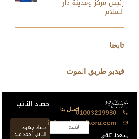
رئيس مركز ومدينة دار
السلام
تابعنا
فيديو طريق الموت
حصاد النائب
اتصل بنا
01003219980
info@ahmedkora.com
حصاد جهود
النائب أحمد عبد
يسعدنا تلقي