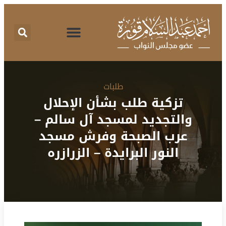
اقتراحات برغبة
تقرير نشاط
طلبات الإحاطة
المركز الإعلامي
البرنامج الانتخابي
طلبات
تزكية طلب بشأن الإحلال
والتجديد لمسجد آل سالم –
عرب الصبحة وفرش مسجد
النور البرايدة – الزرازره