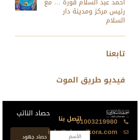
أحمد عبد السلام قورة … مع
رئيس مركز ومدينة دار
السلام
تابعنا
فيديو طريق الموت
حصاد النائب
اتصل بنا
01003219980
info@ahmedkora.com
حصاد جهود