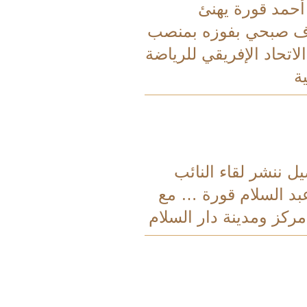
 أحمد قورة يهنئ
ف صبحي بفوزه بمنصب
اتحاد الإفريقي للرياضة
ة
يل ننشر لقاء النائب
بد السلام قورة … مع
ركز ومدينة دار السلام