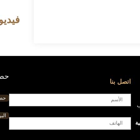
فيديو
حصا
اتصل بنا
حصا
ب
البر
ة