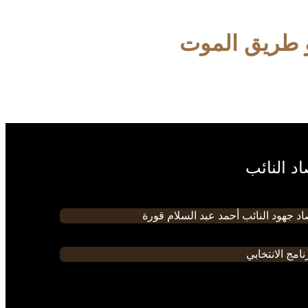
 طريق الموت
د النائب
د جهود النائب أحمد عبد السلام قورة
نامج الانتخابي