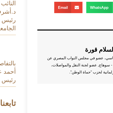
النائب
Email
WhatsApp
د.أشر
رئيس ال
الجامعي
لسلام قورة
اسي، عضو في مجلس النواب المصري عن
بالتفاص
م - سوهاج, عضو لجنة النقل والمواصلات،
أحمد ع
رلمانية لحزب "حماة الوطن".
رئيس م
تابعنا