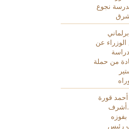
درسة نجوع
شرق
رلماني
الوزراء عن
راسة
ادة من حملة
تير
راه
 أحمد قورة
.أشرف
فوزه
 رئيس