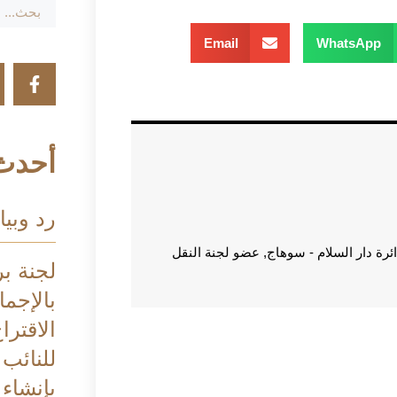
Email
WhatsApp
أحدث 
رد وبيا
 دار السلام - سوهاج, عضو لجنة النقل
لجنة بر
بالإجم
الاقترا
للنائب
بإنشاء