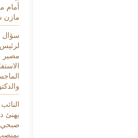
أمام م
مازن 
سؤال ب
لرئيس 
مصير د
الاستف
الماجس
والدكتو
النائب
يهنئ د
صبحي ب
بمنصب