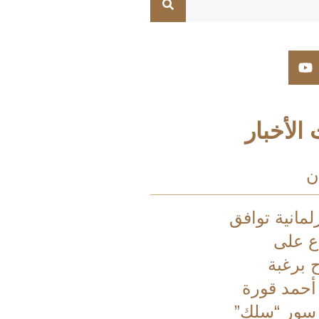
الأخبار
ن
لمانية توافق
اع على
ح برغبة
 أحمد قورة
 سور “سلك”