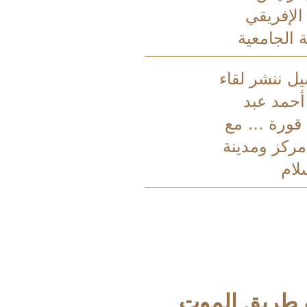
 الإفريقي
 الجامعية
يل ننشر لقاء
أحمد عبد
 قورة … مع
ركز ومدينة
لام
 طريق الموت