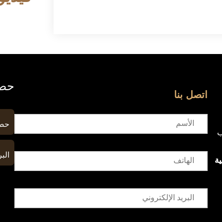
حصا
اتصل بنا
حصا
ب
البر
ة