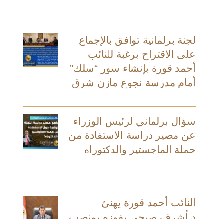
لجنة برلمانية توافق بالإجماع
على الاقتراح برغبة للنائب
أحمد قورة بإنشاء سور “سلك”
أمام مدرسة نجوع مازن شرق
سؤال برلماني لرئيس الوزراء
عن مصير دراسة الاستفادة من
حملة الماجستير والدكتوراه
النائب أحمد قورة يهنئ
د.أشرف صبحي بفوزه بمنصب