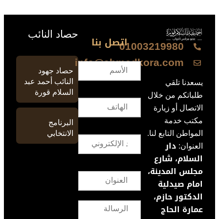
حصاد النائب
اتصل بنا
01003219980
info@ahmedkora.com
حصاد جهود
النائب أحمد عبد
يسعدنا تلقي
السلام قورة
طلباتكم من خلال
الاتصال أو زيارة
مكتب خدمة
البرنامج
الانتخابي
المواطن التابع لنا.
دار
العنوان:
السلام، شارع
مجلس المدينة،
امام صيدلية
الدكتور حازم،
عمارة الحاج