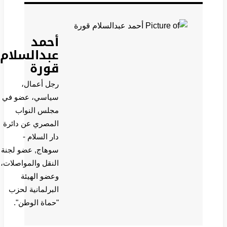
أحمد
عبدالسلام
قورة
رجل أعمال،
سياسي، عضو في
مجلس النواب
المصري عن دائرة
دار السلام -
سوهاج, عضو لجنة
النقل والمواصلات،
وعضو الهيئة
البرلمانية لحزب
"حماة الوطن".