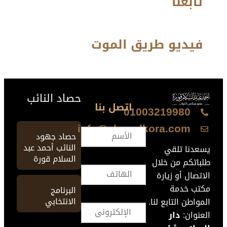
تابعنا
فيديو طريق الموت
حصاد النائب
اتصل بنا
01003219980
info@ahmedkora.com
حصاد جهود
النائب أحمد عبد
يسعدنا تلقي
السلام قورة
طلباتكم من خلال
الاتصال أو زيارة
مكتب خدمة
البرنامج
الانتخابي
المواطن التابع لنا.
العنوان:
دار