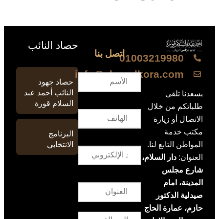
حصاد النائب
اتصل بنا
01003219980
info@ahmedkora.com
حصاد جهود
النائب أحمد عبد
يسعدنا تلقي
السلام قورة
طلباتكم من خلال
الاتصال أو زيارة
مكتب خدمة
البرنامج
الانتخابي
المواطن التابع لنا.
العنوان:
دار السلام،
شارع مجلس
المدينة، امام
صيدلية الدكتور
حازم، عمارة الحاج