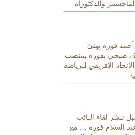
لماجستير والدكتوراه
 أحمد قورة يهنئ
ف صبحي بفوزه بمنصب
اتحاد الإفريقي للرياضة
ة
يل ننشر لقاء النائب
بد السلام قورة … مع