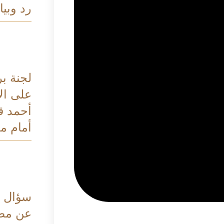
رد وبيا
لجنة بر
على الا
أحمد ق
أمام م
سؤال ب
عن مصي