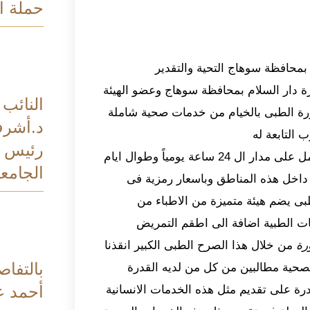
حملة ا
بمحافظة سوهاج التحية والتقدير
 دار السلام بمحافظة سوهاج وعضو الهيئة
النائب
ة الطبى بالخيام من خدمات صحية شاملة
د.أشر
التابعة له
رئيس ال
وقال اهالى وجماهير الخيام إن هذا الصرح الطبى الكبير يعمل على مدار ال 24 ساعة يومياً وطوال ايام
الجامعي
 داخل هذه المناطق وباسعار رمزية فى
طبى يضم هيئة متميزة من الاطباء من
ات الطبية اضافة الى اطقم التمريض
ورة
من خلال هذا الصرح الطبى الكبير انقذنا
بالتفاص
صحية مطالبين من كل من لديه القدرة
أحمد ع
قدرة على تقديم مثل هذه الخدمات الانسانية