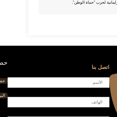
رلمانية لحزب "حماة الوطن".
حصا
اتصل بنا
حصا
البر