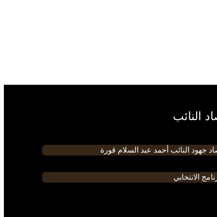
د النائب
د جهود النائب أحمد عبد السلام قورة
نامج الانتخابي