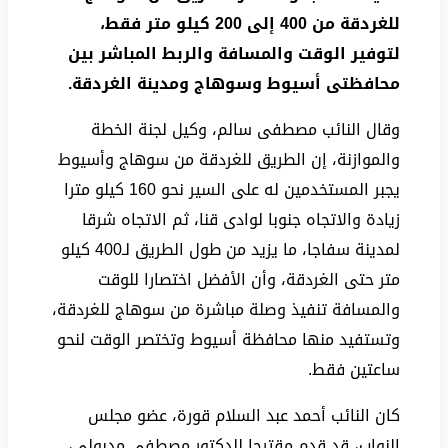
للغردقة من 400 إلى 200 كيلو متر فقط،
لتوفير الوقت والمسافة والربط المباشر بين
محافظتى أسيوط وسوهاج ومدينة الغردقة.
وقال النائب مصطفى سالم، وكيل لجنة الخطة
والموازنة، إن الطريق للغردقة من سوهاج وأسيوط
يجبر المستخدمين له على السير نحو 160 كيلو مترا
زيادة والاتجاه جنوبا لوادى قنا، ثم الاتجاه شرقا
لمدينة سفاجا، ما يزيد من طول الطريق لـ400 كيلو
متر حتى الغردقة، وأن الأفضل اختصارا للوقت
والمسافة تنفيذ وصلة مباشرة من سوهاج للغردقة،
وتستفيد منها محافظة أسيوط وتختصر الوقت لنحو
ساعتين فقط.
كان النائب أحمد عبد السلام قورة، عضو مجلس
النواب، قد قدم مقترحا للدكتور مصطفى مدبولى،