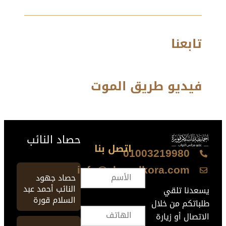
تابعنا
فيديو طريق الموت
حصاد النائب
اتصل بنا
01003219980
info@ahmedkora.com
حصاد جهود
النائب أحمد عبد
يسعدنا تلقي
السلام قورة
طلباتكم من خلال
الاتصال أو زيارة