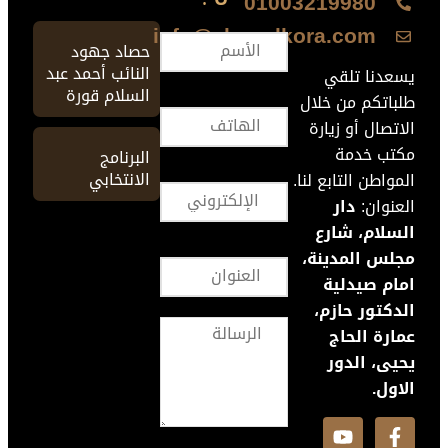
01003219980
info@ahmedkora.com
حصاد جهود
النائب أحمد عبد
يسعدنا تلقي
السلام قورة
طلباتكم من خلال
الاتصال أو زيارة
مكتب خدمة
البرنامج
الانتخابي
المواطن التابع لنا.
العنوان:
دار
السلام، شارع
مجلس المدينة،
امام صيدلية
الدكتور حازم،
عمارة الحاج
يحيى، الدور
الاول.