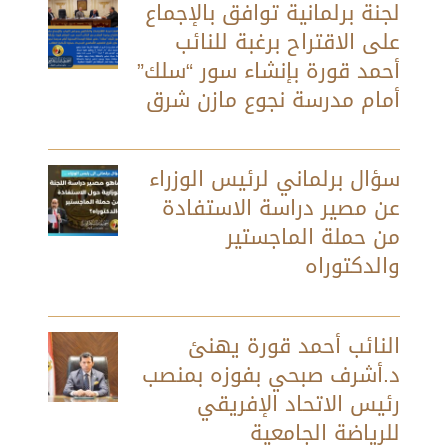
لجنة برلمانية توافق بالإجماع
على الاقتراح برغبة للنائب
أحمد قورة بإنشاء سور “سلك”
أمام مدرسة نجوع مازن شرق
سؤال برلماني لرئيس الوزراء
عن مصير دراسة الاستفادة
من حملة الماجستير
والدكتوراه
النائب أحمد قورة يهنئ
د.أشرف صبحي بفوزه بمنصب
رئيس الاتحاد الإفريقي
للرياضة الجامعية