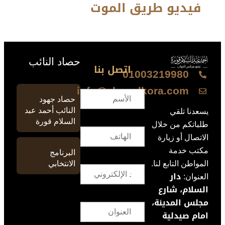
فيديو طريق الموت
حصاد النائب
اتصل بنا
01003219980
info@ahmedkora.com
حصاد جهود
النائب أحمد عبد
يسعدنا تلقي
السلام قورة
طلباتكم من خلال
الاتصال أو زيارة
مكتب خدمة
البرنامج
الانتخابي
المواطن التابع لنا.
دار
العنوان:
السلام، شارع
مجلس المدينة،
امام صيدلية