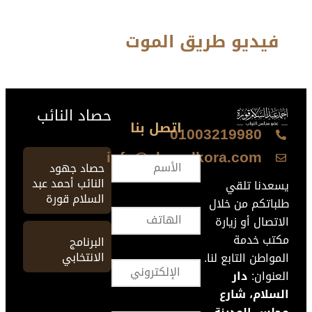
فيديو طريق الموت
حصاد النائب
اتصل بنا
01003219980
info@ahmedkora.com
حصاد جهود
النائب أحمد عبد
يسعدنا تلقي
السلام قورة
طلباتكم من خلال
الاتصال أو زيارة
مكتب خدمة
البرنامج
الانتخابي
المواطن التابع لنا.
العنوان:
دار
السلام، شارع