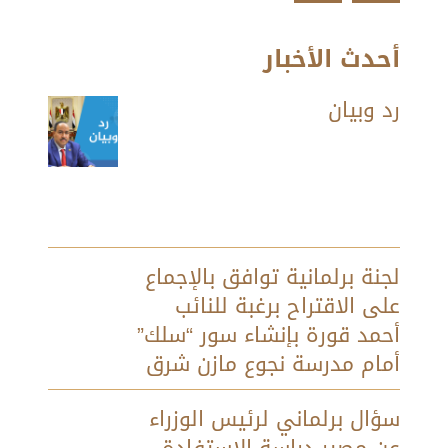
أحدث الأخبار
رد وبيان
لجنة برلمانية توافق بالإجماع
على الاقتراح برغبة للنائب
أحمد قورة بإنشاء سور “سلك”
أمام مدرسة نجوع مازن شرق
سؤال برلماني لرئيس الوزراء