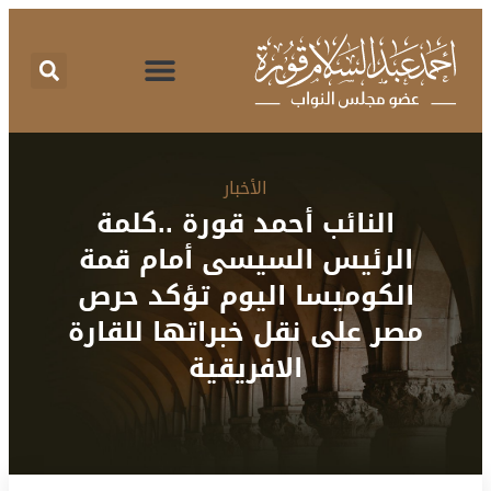
اقتراحات برغبة
تقرير نشاط
طلبات الإحاطة
المركز الإعلامي
البرنامج الانتخابي
الأخبار
النائب أحمد قورة ..كلمة
الرئيس السيسى أمام قمة
الكوميسا اليوم تؤكد حرص
مصر على نقل خبراتها للقارة
الافريقية