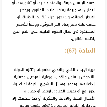
لجسد الإنسان حرمة، والاعتداء عليه، أو تشويهه، أو
التمثيل به، جريمة يعاقب عليها القانون. ويحظر
الاتجار بأعضائه، ولا يجوز إجراء أية تجربة طبية، أو
علمية عليه بغير رضاه الحر الموثق، ووفقاً للأسس
المستقرة في مجال العلوم الطبية، على النحو الذي
ينظمه القانون
.
المادة (67):
حرية الإبداع الفني والأدبي مكفولة، وتلتزم الدولة
بالنهوض بالفنون والآداب، ورعاية المبدعين وحماية
إبداعاتهم، وتوفير وسائل التشجيع اللازمة لذلك. ولا
يجوز رفع أو تحريك الدعاوى لوقف أو مصادرة
الأعمال الفنية والأدبية والفكرية أو ضد مبدعيها إلا
عن طريق النيابة العامة، ولا توقع عقوبة سالبة