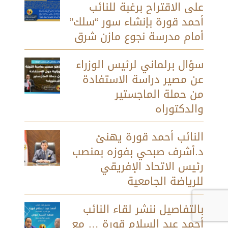
على الاقتراح برغبة للنائب
أحمد قورة بإنشاء سور “سلك”
أمام مدرسة نجوع مازن شرق
سؤال برلماني لرئيس الوزراء
عن مصير دراسة الاستفادة
من حملة الماجستير
والدكتوراه
النائب أحمد قورة يهنئ
د.أشرف صبحي بفوزه بمنصب
رئيس الاتحاد الإفريقي
للرياضة الجامعية
بالتفاصيل ننشر لقاء النائب
أحمد عبد السلام قورة … مع