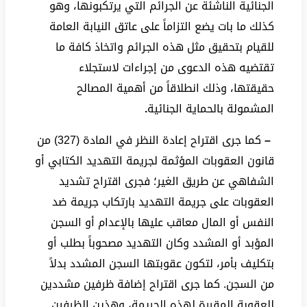
الجنائية الناشئة عن الجرائم التي يرتكبونها، وهو
كذلك ما بات يضع التزاماً على عاتق النيابة العامة
للقيام بتحقيق مثل هذه الجرائم واتخاذ كافة ما
تقتضيه هذه الدعوى من إجراءات لاستجلاء
حقيقتها، وذلك انطلاقاً من أهمية المصالح
المشمولة بالحماية الجنائية
.
–
كما جرى اقتراح إعادة النظر في المادة (327) من
قانون العقوبات المؤثمة لجريمة التهديد الكتابي أو
الشفاهي عن طريق الغير؛ فجرى اقتراح تشديد
العقوبات على جريمة التهديد بارتكاب جريمة ضد
النفس أو المال معاقب عليها بالإعدام أو السجن
المؤبد أو المشدد وكان التهديد مصحوباً بطلب أو
بتكليف بأمر، لتكون عقوبتها السجن المشدد بدلاً
من السجن. كما جرى اقتراح إضافة ظرفين مشددين
للعقوبة المقررة لهذه الجريمة، وهذين الظرفين