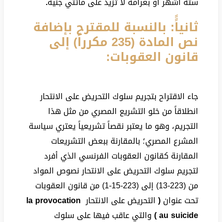
ستة أشهر أو بغرامة لا تزيد على مائتي جنيه
.
ثانياًً: بالنسبة للمقترح بإضافة
نص المادة (235 مكرراً) إلى
قانون العقوبات:
جاء الاقتراح بتجريم سلوك التحريض على الانتحار
انطلاقاً من خلو التشريع المصري من مثل هذا
التجريم، وهو ما يعتبر نقصاً تشريعياً يعتري سياسة
المشرع المصري؛ بالمقارنة ببعض التشريعات
المقارنة كقانون العقوبات الفرنسي الذي أفرد
لتجريم سلوك التحريض على الانتحار نصوص المواد
من (223-13) إلى (223-15-1) من قانون العقوبات
تحت عنوان
(
التحريض على الانتحار
la provocation
au suicide )
والتي عاقب فيها على سلوك