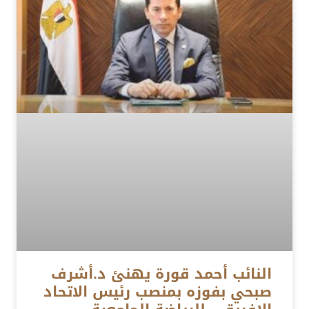
النائب أحمد قورة يهنئ د.أشرف
صبحي بفوزه بمنصب رئيس الاتحاد