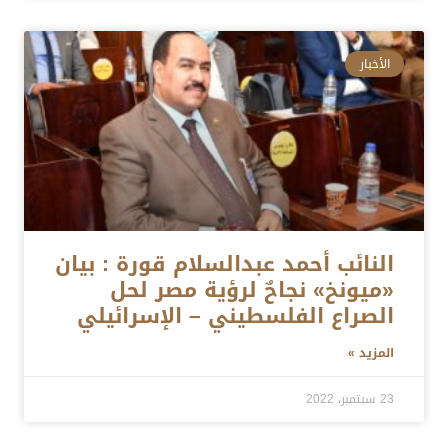
الأخبار
النائب أحمد عبدالسلام قورة : بيان
«ميونخ» نجاحٌ لرؤية مصر لحل
الصراع الفلسطيني – الإسرائيلي
المزيد »
23 سبتمبر، 2022