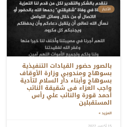
الأخبار
بالصور حضور القيادات التنفيذية
بسوهاج ومندوبي وزارة الأوقاف
بسوهاج وأبناء دار السلام لتأدية
واجب العزاء فى شقيقة النائب
أحمد قورة والنائب علي رأس
المستقبلين
المزيد »
15 أكتوبر، 2022