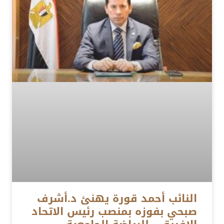
النائب أحمد قورة يهنئ د.أشرف
صبحي بفوزه بمنصب رئيس الاتحاد