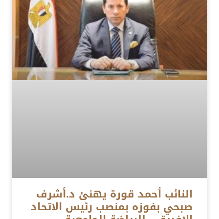
النائب أحمد قورة يهنئ د.أشرف
صبحي بفوزه بمنصب رئيس الاتحاد