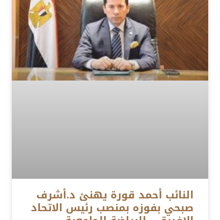
النائب أحمد قورة يهنئ د.أشرف
صبحي بفوزه بمنصب رئيس الاتحاد