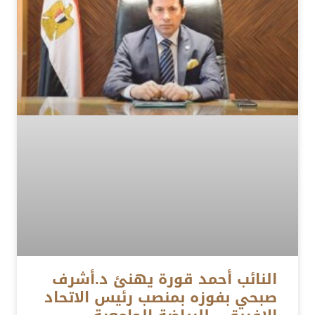
النائب أحمد قورة يهنئ د.أشرف
صبحي بفوزه بمنصب رئيس الاتحاد