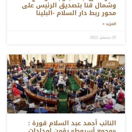
وشمال قنا بتصديق الرئيس على
محور ربط دار السلام -البلينا
المزيد »
25 ديسمبر، 2021
الأخبار
النائب أحمد عبد السلام قورة :
«مجمع أسيوط» يؤمن إمدادات