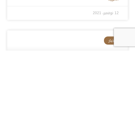
12 نوفمبر، 2021
الأخبار
«نقل النواب» تناقش إنشاء طريق
يربط بين محافظتي سوهاج
والوادي الجديد
المزيد »