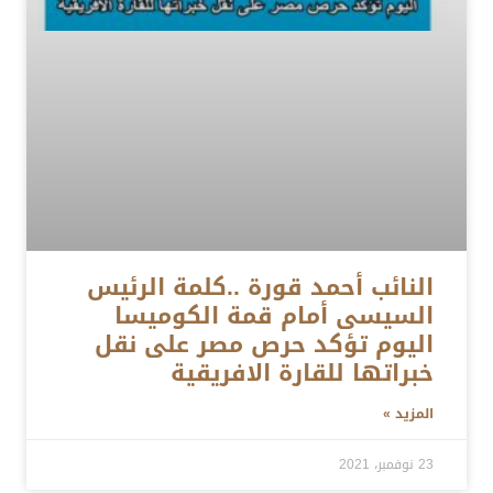
النائب أحمد قورة ..كلمة الرئيس
السيسى أمام قمة الكوميسا
اليوم تؤكد حرص مصر على نقل
خبراتها للقارة الافريقية
المزيد »
23 نوفمبر، 2021